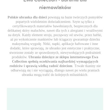
niemowlaków
Polskie ubranka dla dzieci
powstają na bazie twórczych pomysłów
popartych wieloletnim doświadczeniem. Szyte są tylko z
certyfikowanych materiałów bawełnianych, bezpiecznych dla
delikatnej skóry maluchów, nawet dla tych z alergiami i wrażliwymi
na dotyk. Każdy element stroju, począwszy od szwów, przez haftki,
aż po wykończenie mankietów lub ściągaczy gwarantuje dziecku
maksymalną wygodę. Nitki, napki, aplikacje haftowane i inne
dodatki, które sprawiają, że ubranko jest estetyczne i praktyczne,
stworzone zostały ze sprawdzonych, niewywołujących podrażnień
produktów.
Ubrania dziecięce ze sklepu internetowego Ewa
Collection spełnią oczekiwania najbardziej wymagających
rodziców i sprawią wielką radość dzieciom
. Trwałe tkaniny nie
odbarwiają się i nie wyciągają, dlatego nawet po wielu praniach
ubranka mogą trafić do kolejnych milusińskich.