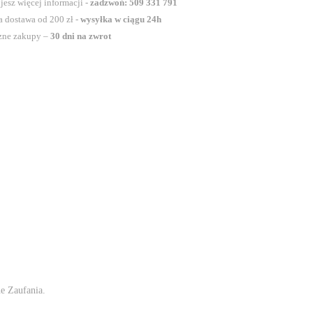
jesz więcej informacji -
zadzwoń: 509 331 791
 dostawa od 200 zł -
wysyłka w ciągu 24h
zne zakupy –
30 dni na zwrot
ne Zaufania.