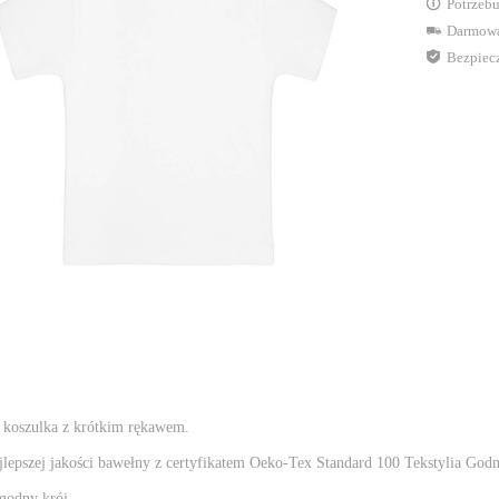
Potrzebu
Darmowa
Bezpiec
 koszulka z krótkim rękawem.
jlepszej jakości bawełny z certyfikatem Oeko-Tex Standard 100 Tekstylia God
ygodny krój.