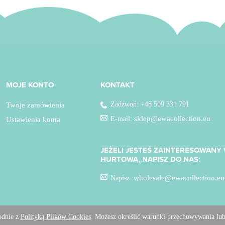
MOJE KONTO
KONTAKT
Zadzwoń: +48 509 331 791
Twoje zamówienia
sklep@ewacollection.eu
E-mail:
Ustawienia konta
JEŻELI JESTEŚ ZAINTERESOWAN
HURTOWĄ, NAPISZ DO NAS:
wholesale@ewacollection.eu
Napisz:
godnie z
Polityką Plików Cookies
. Możesz określić warunki przechowywania lub
Sklep internetowy Shoper.pl