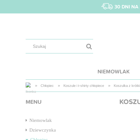
30 DNI N
NIEMOWLAK
»
»
»
Chłopiec
Koszule i t-shirty chłopiece
Koszulka z krótk
KOSZU
MENU
Niemowlak
Dziewczynka
Chłopiec