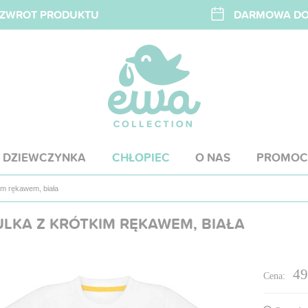
A ZWROT PRODUKTU
DARMOWA DOS
DZIEWCZYNKA
CHŁOPIEC
O NAS
PROMOC
im rękawem, biała
LKA Z KRÓTKIM RĘKAWEM, BIAŁA
49
Cena: