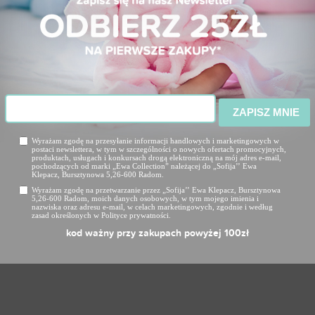
ZAPISZ MNIE
Wyrażam zgodę na przesyłanie informacji handlowych i marketingowych w
postaci newslettera, w tym w szczególności o nowych ofertach promocyjnych,
produktach, usługach i konkursach drogą elektroniczną na mój adres e-mail,
pochodzących od marki „Ewa Collection” należącej do „Sofija’’ Ewa
Klepacz, Bursztynowa 5,26-600 Radom.
Wyrażam zgodę na przetwarzanie przez „Sofija’’ Ewa Klepacz, Bursztynowa
5,26-600 Radom, moich danych osobowych, w tym mojego imienia i
DRES DZIECIĘCY
nazwiska oraz adresu e-mail, w celach marketingowych, zgodnie i według
zasad określonych w Polityce prywatności.
WELUROWY
kod ważny przy zakupach powyżej 100zł
NIEBIESKI
149,90 ZŁ