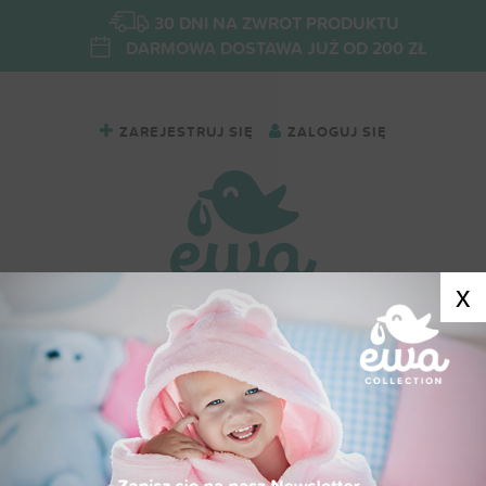
30 DNI NA ZWROT PRODUKTU
DARMOWA DOSTAWA JUŻ OD 200 ZŁ
ZAREJESTRUJ SIĘ
ZALOGUJ SIĘ
x
Dresy