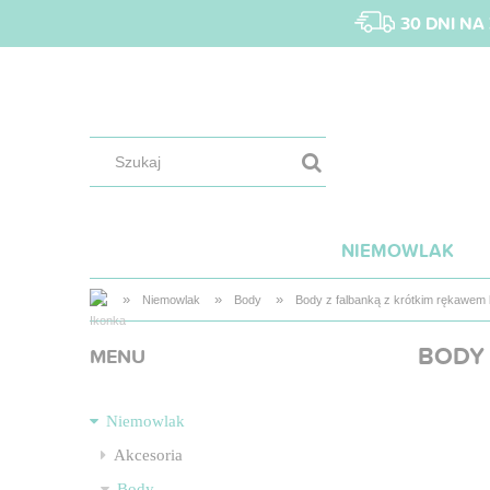
30 DNI N
NIEMOWLAK
»
»
»
Niemowlak
Body
Body z falbanką z krótkim rękawem
BODY
MENU
Niemowlak
Akcesoria
Body