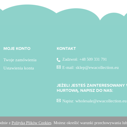
MOJE KONTO
KONTAKT
Zadzwoń: +48 509 331 791
Twoje zamówienia
sklep@ewacollection.eu
E-mail:
Ustawienia konta
JEŻELI JESTEŚ ZAINTERESOWAN
HURTOWĄ, NAPISZ DO NAS:
wholesale@ewacollection.eu
Napisz:
godnie z
Polityką Plików Cookies
. Możesz określić warunki przechowywania lub
Sklep internetowy Shoper.pl