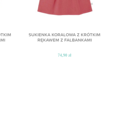
ÓTKIM
SUKIENKA KORALOWA Z KRÓTKIM
SUKIE
MI
RĘKAWEM Z FALBANKAMI
RĘK
74,90 zł