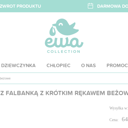
A ZWROT PRODUKTU
DARMOWA DOS
DZIEWCZYNKA
CHŁOPIEC
O NAS
PROMOC
 beżowe
 Z FALBANKĄ Z KRÓTKIM RĘKAWEM BEŻO
Wysyłka w
64
Cena: