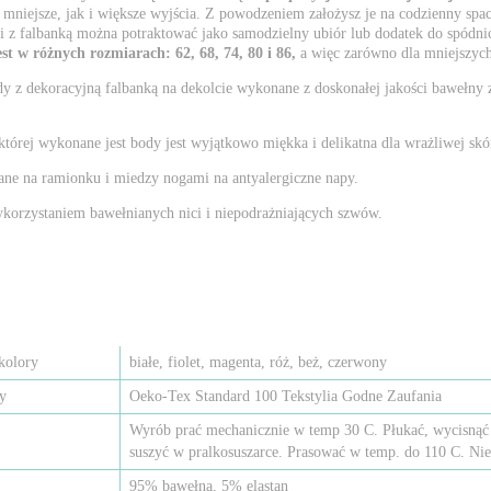
mniejsze, jak i większe wyjścia. Z powodzeniem założysz je na codzienny spa
 z falbanką można potraktować jako samodzielny ubiór lub dodatek do spódnic
st w różnych rozmiarach: 62, 68, 74, 80 i 86,
a więc zarówno dla mniejszych
y z dekoracyjną falbanką na dekolcie wykonane z doskonałej jakości bawełny 
której wykonane jest body jest wyjątkowo miękka i delikatna dla wrażliwej sk
ane na ramionku i miedzy nogami na antyalergiczne napy.
ykorzystaniem bawełnianych nici i niepodrażniających szwów.
kolory
białe, fiolet, magenta, róż, beż, czerwony
ty
Oeko-Tex Standard 100 Tekstylia Godne Zaufania
Wyrób prać mechanicznie w temp 30 C. Płukać, wycisnąć 
suszyć w pralkosuszarce. Prasować w temp. do 110 C. Nie
95% bawełna, 5% elastan