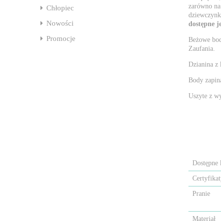
zarówno na 
Chłopiec
dziewczynki
Nowości
dostępne je
Promocje
Beżowe bod
Zaufania.
Dzianina z 
Body zapin
Uszyte z w
Dostępne 
Certyfika
Pranie
Materiał