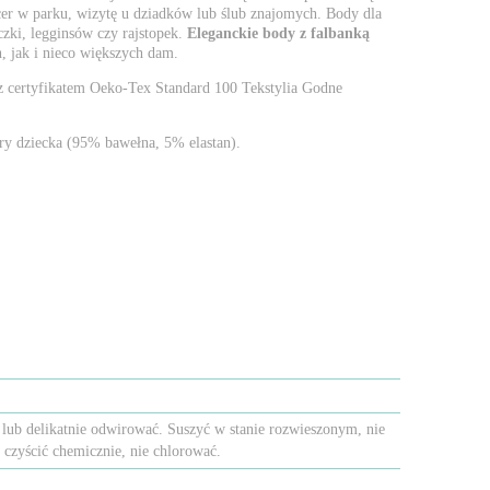
cer w parku, wizytę u dziadków lub ślub znajomych. Body dla
zki, legginsów czy rajstopek.
Eleganckie body z falbanką
, jak i nieco większych dam.
z certyfikatem Oeko-Tex Standard 100 Tekstylia Godne
óry dziecka (95% bawełna, 5% elastan).
lub delikatnie odwirować. Suszyć w stanie rozwieszonym, nie
 czyścić chemicznie, nie chlorować.