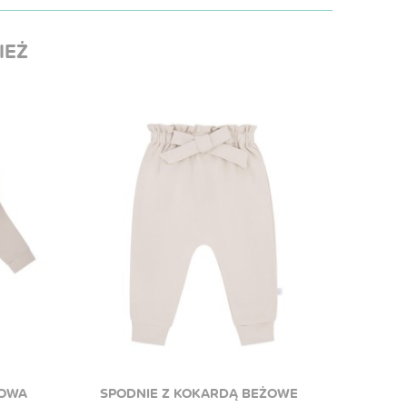
IEŻ
ŻOWA
SPODNIE Z KOKARDĄ BEŻOWE
BLOO