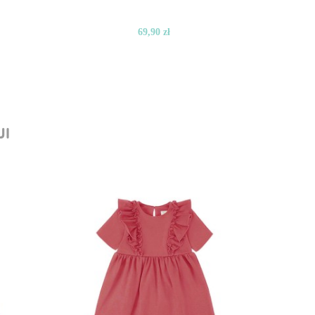
69,90 zł
JI