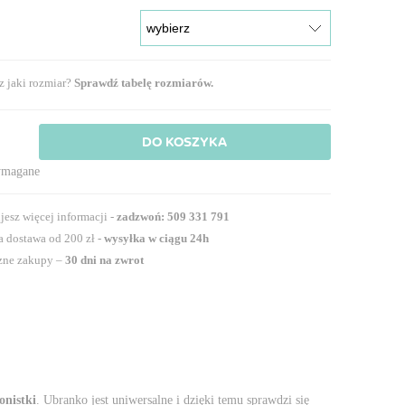
z jaki rozmiar?
Sprawdź tabelę rozmiarów.
DO KOSZYKA
.
ymagane
jesz więcej informacji -
zadzwoń: 509 331 791
 dostawa od 200 zł -
wysyłka w ciągu 24h
zne zakupy –
30 dni na zwrot
onistki
. Ubranko jest uniwersalne i dzięki temu sprawdzi się