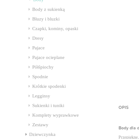
Body z sukienką
Bluzy i bluzki
Czapki, kominy, opaski
Dresy
Pajace
Pajace ocieplane
Półśpiochy
Spodnie
Krótkie spodenki
Legginsy
Sukienki i tuniki
OPIS
Komplety wyprawkowe
Zestawy
Body dla 
Dziewczynka
Przepiękne,