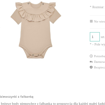
*
Rozmiar:
Nie wies
szt
*
- Pole w
Potrzebu
Darmowa
Bezpiec
dziewczynki z falbanką
beżowe body niemowlęce z falbanką to propozycja dla każdej małej fashi