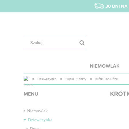
30 DNI N
NIEMOWLAK
»
»
»
Dziewczynka
Bluzki - t-shirty
Krótki Top Róże
KRÓTK
MENU
Niemowlak
Dziewczynka
Dresy