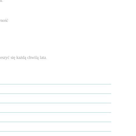
u.
wność
eszyć się każdą chwilą lata.