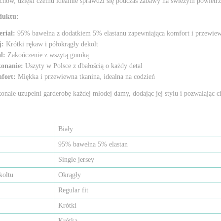
chów, dzięki czemu idealnie sprawdzi się podczas zabawy na świeżym powietrz
duktu:
riał:
95% bawełna z dodatkiem 5% elastanu zapewniająca komfort i przewie
j:
Krótki rękaw i półokrągły dekolt
l:
Zakończenie z wszytą gumką
onanie:
Uszyty w Polsce z dbałością o każdy detal
fort:
Miękka i przewiewna tkanina, idealna na codzień
konale uzupełni garderobę każdej młodej damy, dodając jej stylu i pozwalając ci
Biały
95% bawełna 5% elastan
Single jersey
koltu
Okrągły
Regular fit
Krótki
Krótka