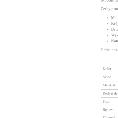
swobodę ru
Cechy pro
Mate
Kró
Deta
Wyk
Kom
T-shirt dos
Kolor
Skład
Materiał
Rodzaj de
Fason
Rękaw
Długość