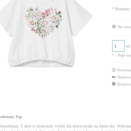
*
Rozmiar:
Nie wies
szt
*
- Pole w
Potrzebu
Darmowa
Bezpiec
wełniany Top
 bawełniany T-shirt to doskonały wybór dla dziewczynki na letnie dni. Wykona