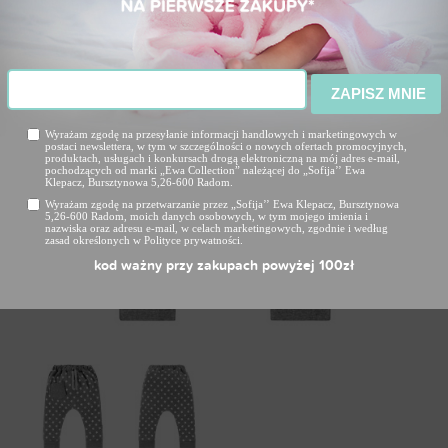
ZAPISZ MNIE
Wyrażam zgodę na przesyłanie informacji handlowych i marketingowych w
postaci newslettera, w tym w szczególności o nowych ofertach promocyjnych,
produktach, usługach i konkursach drogą elektroniczną na mój adres e-mail,
pochodzących od marki „Ewa Collection” należącej do „Sofija’’ Ewa
Klepacz, Bursztynowa 5,26-600 Radom.
Wyrażam zgodę na przetwarzanie przez „Sofija’’ Ewa Klepacz, Bursztynowa
5,26-600 Radom, moich danych osobowych, w tym mojego imienia i
nazwiska oraz adresu e-mail, w celach marketingowych, zgodnie i według
zasad określonych w Polityce prywatności.
kod ważny przy zakupach powyżej 100zł