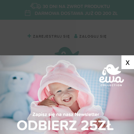
30 DNI NA ZWROT PRODUKTU
DARMOWA DOSTAWA JUŻ OD 200 ZŁ
ZAREJESTRUJ SIĘ
ZALOGUJ SIĘ
x
SPODNIE BAWEŁNIANE GWIAZDKA