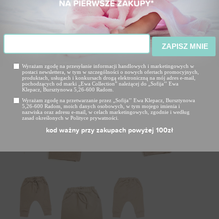
ZAPISZ MNIE
Wyrażam zgodę na przesyłanie informacji handlowych i marketingowych w
postaci newslettera, w tym w szczególności o nowych ofertach promocyjnych,
produktach, usługach i konkursach drogą elektroniczną na mój adres e-mail,
pochodzących od marki „Ewa Collection” należącej do „Sofija’’ Ewa
Klepacz, Bursztynowa 5,26-600 Radom.
Wyrażam zgodę na przetwarzanie przez „Sofija’’ Ewa Klepacz, Bursztynowa
5,26-600 Radom, moich danych osobowych, w tym mojego imienia i
nazwiska oraz adresu e-mail, w celach marketingowych, zgodnie i według
zasad określonych w Polityce prywatności.
kod ważny przy zakupach powyżej 100zł