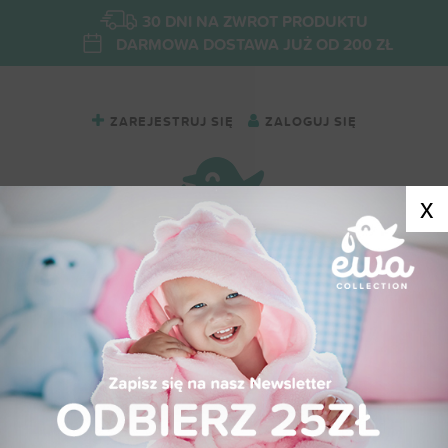
30 DNI NA ZWROT PRODUKTU
DARMOWA DOSTAWA JUŻ OD 200 ZŁ
ZAREJESTRUJ SIĘ
ZALOGUJ SIĘ
x
SPODNIE DRESOWE KAWOWE BASIC